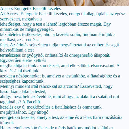
Access Energetik Facelift kezelés
Az Access Energetic Facelift kezelés, energetikailag táplálja az egész
szervezetet, megadva a
lehetőséget, hogy a test a lehető legjobban érezze magát. Egy
dinamikus de mégis gyengéd,
kézrátételes testkezelés, ahol a kezelés során, finoman érintjük a
mellkast, az arcot és a
fejet. Az érintés sejtszinten tudja megváltoztatni az embert és segít
helyreállítani a test
természetes öngyógyító, önfiatalító és önregeneráló állapotát.
Egyszerűen életre kelti és
megfiatalítja testünk azon részeit, amit elkezdtünk elsorvasztani. A
kezelés által tisztítjuk
azokat a nézőpontokat is, amelyet a testünkhöz, a fiatalsághoz és a
szépséghez kapcsoltunk.
Mennyi mindent írtál ráncokkal az arcodra? Észrevetted, hogy
hasonlóan alakul a tested,
ahogy mész bele az éveidbe, mint ahogy az alakult a családod női
tagjainál is? A Facelift
kezelés egy új megközelítés a fiatalításhoz és önmagunk
megújításához. Egy átfogó
energetikai kezelés, amely a test, az elme és a lélek harmonizálására
irányul.
Ha szeretnél egy kíméletes de mégis hatékony módot találni az