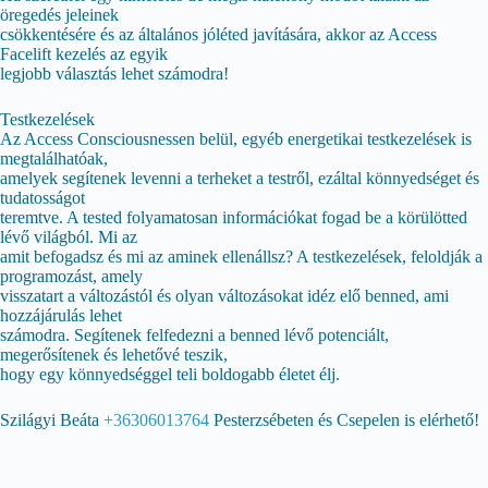
öregedés jeleinek
csökkentésére és az általános jóléted javítására, akkor az Access
Facelift kezelés az egyik
legjobb választás lehet számodra!
Testkezelések
Az Access Consciousnessen belül, egyéb energetikai testkezelések is
megtalálhatóak,
amelyek segítenek levenni a terheket a testről, ezáltal könnyedséget és
tudatosságot
teremtve. A tested folyamatosan információkat fogad be a körülötted
lévő világból. Mi az
amit befogadsz és mi az aminek ellenállsz? A testkezelések, feloldják a
programozást, amely
visszatart a változástól és olyan változásokat idéz elő benned, ami
hozzájárulás lehet
számodra. Segítenek felfedezni a benned lévő potenciált,
megerősítenek és lehetővé teszik,
hogy egy könnyedséggel teli boldogabb életet élj.
Szilágyi Beáta
+36306013764
Pesterzsébeten és Csepelen is elérhető!