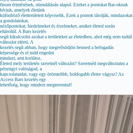
finom érintésének, stimulálásán alapul. Ezeket a pontokat Bar-oknak
hívjuk, amelyek életünk
különböző életterületeit képviselik. Ezek a pontok tárolják, mindazokat
a gondolatokat,
nézőpontokat, hiedelmeket és érzelmeket, amiket életed során
eltároltál. A Bars kezelés
segít kikulcsolni azokat a területeket az életedben, ahol még nem tudtál
változást elérni. A
kezelés segít abban, hogy megerősödjön benned a befogadás
képessége és el tudd engedni
mindazt, ami korlátoz.
Életed mely területén szeretnél változást? Szeretnéd megváltoztatni a
pénzügyi valóságod, a
kapcsolataidat, vagy egy örömtelibb, boldogabb életre vágysz? Az
Access Bars kezelés egy
lehetőség, hogy mindezt megteremtsd!