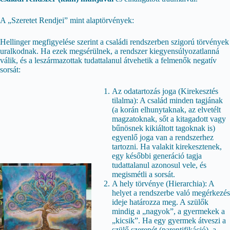
A „Szeretet Rendjei” mint alaptörvények:
Hellinger megfigyelése szerint a családi rendszerben szigorú törvények
uralkodnak. Ha ezek megsérülnek, a rendszer kiegyensúlyozatlanná
válik, és a leszármazottak tudattalanul átvehetik a felmenők negatív
sorsát:
Az odatartozás joga (Kirekesztés
tilalma): A család minden tagjának
(a korán elhunytaknak, az elvetélt
magzatoknak, sőt a kitagadott vagy
bűnösnek kikiáltott tagoknak is)
egyenlő joga van a rendszerhez
tartozni. Ha valakit kirekesztenek,
egy későbbi generáció tagja
tudattalanul azonosul vele, és
megismétli a sorsát.
A hely törvénye (Hierarchia): A
helyet a rendszerbe való megérkezés
ideje határozza meg. A szülők
mindig a „nagyok”, a gyermekek a
„kicsik”. Ha egy gyermek átveszi a
szülő szerepét (parentifikáció), a