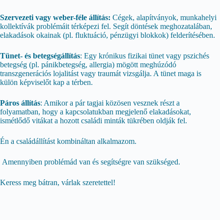
Szervezeti vagy weber-féle állítás:
Cégek, alapítványok, munkahelyi
kollektívák problémáit térképezi fel. Segít döntések meghozatalában,
elakadások okainak (pl. fluktuáció, pénzügyi blokkok) felderítésében.
Tünet- és betegségállítás
: Egy krónikus fizikai tünet vagy pszichés
betegség (pl. pánikbetegség, allergia) mögött meghúzódó
transzgenerációs lojalitást vagy traumát vizsgálja. A tünet maga is
külön képviselőt kap a térben.
Páros állítás
: Amikor a pár tagjai közösen vesznek részt a
folyamatban, hogy a kapcsolatukban megjelenő elakadásokat,
ismétlődő vitákat a hozott családi minták tükrében oldják fel.
Én a családállítást kombináltan alkalmazom.
Amennyiben problémád van és segítségre van szükséged.
Keress meg bátran, várlak szeretettel!