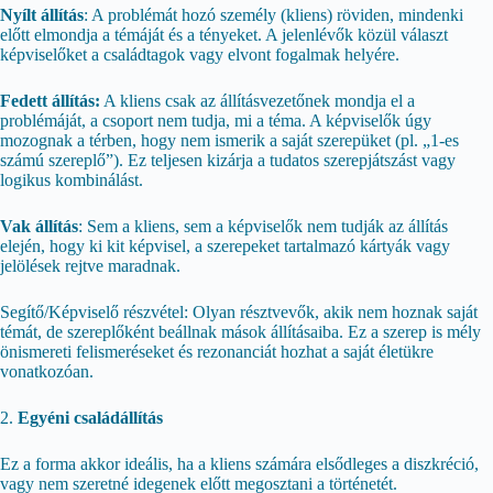
Nyílt állítás
: A problémát hozó személy (kliens) röviden, mindenki
előtt elmondja a témáját és a tényeket. A jelenlévők közül választ
képviselőket a családtagok vagy elvont fogalmak helyére.
Fedett állítás:
A kliens csak az állításvezetőnek mondja el a
problémáját, a csoport nem tudja, mi a téma. A képviselők úgy
mozognak a térben, hogy nem ismerik a saját szerepüket (pl. „1-es
számú szereplő”). Ez teljesen kizárja a tudatos szerepjátszást vagy
logikus kombinálást.
Vak állítás
: Sem a kliens, sem a képviselők nem tudják az állítás
elején, hogy ki kit képvisel, a szerepeket tartalmazó kártyák vagy
jelölések rejtve maradnak.
Segítő/Képviselő részvétel: Olyan résztvevők, akik nem hoznak saját
témát, de szereplőként beállnak mások állításaiba. Ez a szerep is mély
önismereti felismeréseket és rezonanciát hozhat a saját életükre
vonatkozóan.
2.
Egyéni családállítás
Ez a forma akkor ideális, ha a kliens számára elsődleges a diszkréció,
vagy nem szeretné idegenek előtt megosztani a történetét.