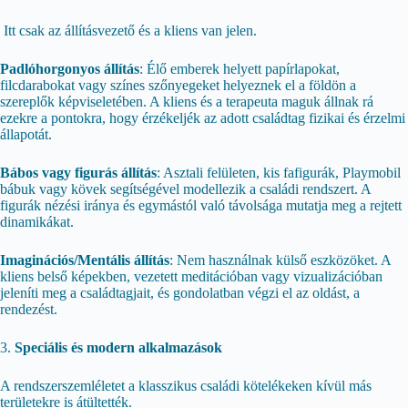
Itt csak az állításvezető és a kliens van jelen.
Padlóhorgonyos állítás
: Élő emberek helyett papírlapokat,
filcdarabokat vagy színes szőnyegeket helyeznek el a földön a
szereplők képviseletében. A kliens és a terapeuta maguk állnak rá
ezekre a pontokra, hogy érzékeljék az adott családtag fizikai és érzelmi
állapotát.
Bábos vagy figurás állítás
: Asztali felületen, kis fafigurák, Playmobil
bábuk vagy kövek segítségével modellezik a családi rendszert. A
figurák nézési iránya és egymástól való távolsága mutatja meg a rejtett
dinamikákat.
Imaginációs/Mentális állítás
: Nem használnak külső eszközöket. A
kliens belső képekben, vezetett meditációban vagy vizualizációban
jeleníti meg a családtagjait, és gondolatban végzi el az oldást, a
rendezést.
3.
Speciális és modern alkalmazások
A rendszerszemléletet a klasszikus családi kötelékeken kívül más
területekre is átültették.