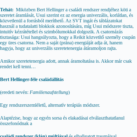
Tehát:
Miközben Bert Hellinger a családi rendszer rendjéhez köti a
szeretet áramlását, Usui szerint ez az energia univerzális, korlátlan, és
közvetlenül a forrásból meríthető. Az SVT ingát és táblázatokat
használ a tudatalatti blokkok azonosítására, míg Usui módszere tiszta,
intuitív kézrátétellel és szimbólumokkal dolgozik. A csatornázás
tisztasága: Usui hangsúlyozta, hogy a Reikit közvetítő személy csupán
egy üres csatorna. Nem a saját (prána) energiáját adja át, hanem
hagyja, hogy az univerzális szeretetenergia átáramoljon rajta.
Amikor szeretetenergia adott, annak áramoltatása is. Akkor már csak
rendet kell tenni…
Bert Hellinger-féle családállítás
(eredeti nevén:
Familienaufstellung
)
Egy rendszerszemléletű, alternatív terápiás módszer.
Alaptézise, hogy az egyén sorsa és elakadásai elválaszthatatlanul
összefonódnak a
családi rendszer (klán) múltjával
és elhallgatott traumáival.