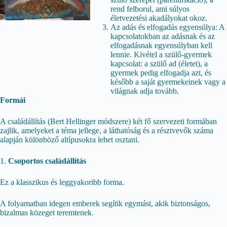
rend felborul, ami súlyos
életvezetési akadályokat okoz.
Az adás és elfogadás egyensúlya: A
kapcsolatokban az adásnak és az
elfogadásnak egyensúlyban kell
lennie. Kivétel a szülő-gyermek
kapcsolat: a szülő ad (életet), a
gyermek pedig elfogadja azt, és
később a saját gyermekeinek vagy a
világnak adja tovább.
Formái
A családállítás (Bert Hellinger módszere) két fő szervezeti formában
zajlik, amelyeket a téma jellege, a láthatóság és a résztvevők száma
alapján különböző altípusokra lehet osztani.
1.
Csoportos családállítás
Ez a klasszikus és leggyakoribb forma.
A folyamatban idegen emberek segítik egymást, akik biztonságos,
bizalmas közeget teremtenek.