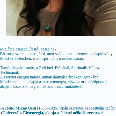
Mielőtt a családállításról beszélnék.
Pár sor a szeretet energiáról, mert számomra a szeretet az alaptörvény.
Mind az életemben, mind spirituális munkám során.
Tanulmányaim során, a Reikinél, Pránánál, Spirituális Válasz
Techinánál.
A szeretet energia hatása, annak áramlása érdekelt leginkább.
Minden technika alapja a szeretetenergia, viszont más nézőpontok
alapján közelizik meg annak áramlását, működését.
-A
Reiki Mikao Usui
(1865–1926) japán szerzetes és spirituális tanító
(Univerzális Életenergia) alapja a feltétel nélküli szeretet.
A