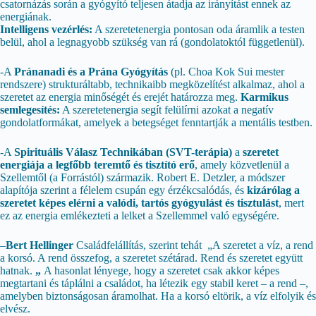
csatornázás során a gyógyító teljesen átadja az irányítást ennek az
energiának.
Intelligens vezérlés:
A szeretetenergia pontosan oda áramlik a testen
belül, ahol a legnagyobb szükség van rá (gondolatoktól függetlenül).
-A
Pránanadi és a Prána Gyógyítás
(pl. Choa Kok Sui mester
rendszere) strukturáltabb, technikaibb megközelítést alkalmaz, ahol a
szeretet az energia minőségét és erejét határozza meg.
Karmikus
semlegesítés:
A szeretetenergia segít felülírni azokat a negatív
gondolatformákat, amelyek a betegséget fenntartják a mentális testben.
-A
Spirituális Válasz Technikában (SVT-terápia)
a
szeretet
energiája a legfőbb teremtő és tisztító erő
, amely közvetlenül a
Szellemtől (a Forrástól) származik. Robert E. Detzler, a módszer
alapítója szerint a félelem csupán egy érzékcsalódás, és
kizárólag a
szeretet képes elérni a valódi, tartós gyógyulást és tisztulást
, mert
ez az energia emlékezteti a lelket a Szellemmel való egységére.
–
Bert Hellinger
Családfelállítás, szerint tehát „A szeretet a víz, a rend
a korsó. A rend összefog, a szeretet szétárad. Rend és szeretet együtt
hatnak.
„
A hasonlat lényege, hogy a szeretet csak akkor képes
megtartani és táplálni a családot, ha létezik egy stabil keret – a rend –,
amelyben biztonságosan áramolhat. Ha a korsó eltörik, a víz elfolyik és
elvész.