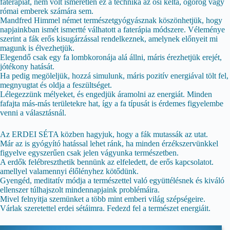
faterápiát, nem volt ismeretlen ez a technika az ősi kelta, ógörög vagy
római emberek számára sem.
Mandfred Himmel német természetgyógyásznak köszönhetjük, hogy
napjainkban ismét ismertté válhatott a faterápia módszere. Véleménye
szerint a fák erős kisugárzással rendelkeznek, amelynek előnyeit mi
magunk is élvezhetjük.
Elegendő csak egy fa lombkoronája alá állni, máris érezhetjük erejét,
jótékony hatását.
Ha pedig megöleljük, hozzá simulunk, máris pozitív energiával tölt fel,
megnyugtat és oldja a feszültséget.
Lélegezzünk mélyeket, és engedjük áramolni az energiát. Minden
fafajta más-más területekre hat, így a fa típusát is érdemes figyelembe
venni a választásnál.
Az ERDEI SÉTA közben hagyjuk, hogy a fák mutassák az utat.
Már az is gyógyító hatással lehet ránk, ha minden érzékszervünkkel
figyelve egyszerűen csak jelen vágyunka természetben.
A erdők felébreszthetik bennünk az elfeledett, de erős kapcsolatot.
amellyel valamennyi élőlényhez kötődünk.
Gyengéd, meditatív módja a természettel való együttélésnek és kiváló
ellenszer túlhajszolt mindennapjaink problémáira.
Mivel felnyitja szemünket a több mint emberi világ szépségeire.
Várlak szeretettel erdei sétáimra. Fedezd fel a természet energiáit.