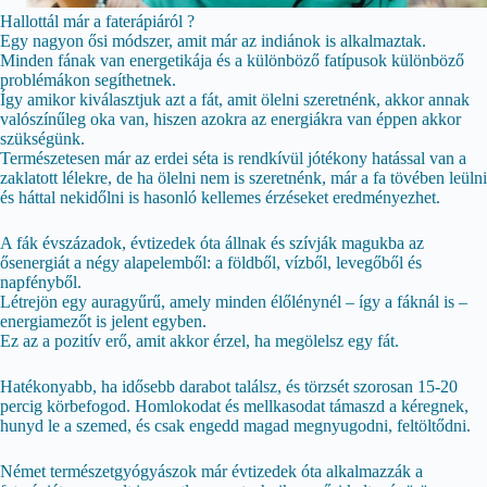
Hallottál már a faterápiáról ?
Egy nagyon ősi módszer, amit már az indiánok is alkalmaztak.
Minden fának van energetikája és a különböző fatípusok különböző
problémákon segíthetnek.
Így amikor kiválasztjuk azt a fát, amit ölelni szeretnénk, akkor annak
valószínűleg oka van, hiszen azokra az energiákra van éppen akkor
szükségünk.
Természetesen már az erdei séta is rendkívül jótékony hatással van a
zaklatott lélekre, de ha ölelni nem is szeretnénk, már a fa tövében leülni
és háttal nekidőlni is hasonló kellemes érzéseket eredményezhet.
A fák évszázadok, évtizedek óta állnak és szívják magukba az
ősenergiát a négy alapelemből: a földből, vízből, levegőből és
napfényből.
Létrejön egy auragyűrű, amely minden élőlénynél – így a fáknál is –
energiamezőt is jelent egyben.
Ez az a pozitív erő, amit akkor érzel, ha megölelsz egy fát.
Hatékonyabb, ha idősebb darabot találsz, és törzsét szorosan 15-20
percig körbefogod. Homlokodat és mellkasodat támaszd a kéregnek,
hunyd le a szemed, és csak engedd magad megnyugodni, feltöltődni.
Német természetgyógyászok már évtizedek óta alkalmazzák a