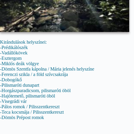
Kirándulások helyszínei:
-Prédikálószék
-Vadállókövek
-Esztergom
-Miklós deák völgye
-Dömös Szentfa kápolna / Mária jelenés helyszíne
-Ferenczi szikla / a föld szívcsakrája
-Dobogókő
-Pilismaróti dunapart
-Horgászparadicsom, pilismaróti öböl
-Hajótemető, pilismaróti öböl
-Visegrádi vár
-Pálos romok / Pilisszentkereszt
-Teca kocsmája / Pilisszentkereszt
-Dömös Prépost romok