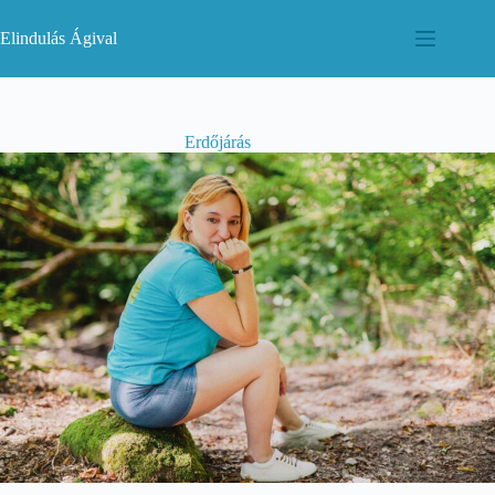
Skip
to
Elindulás Ágival
content
Erdőjárás