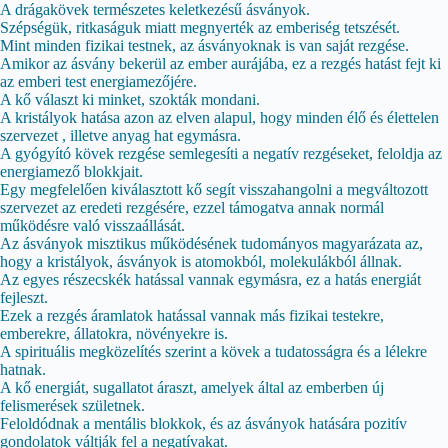
A drágakövek természetes keletkezésű ásványok.
Szépségük, ritkaságuk miatt megnyerték az emberiség tetszését.
Mint minden fizikai testnek, az ásványoknak is van saját rezgése.
Amikor az ásvány bekerül az ember aurájába, ez a rezgés hatást fejt ki
az emberi test energiamezőjére.
A kő választ ki minket, szokták mondani.
A kristályok hatása azon az elven alapul, hogy minden élő és élettelen
szervezet , illetve anyag hat egymásra.
A gyógyító kövek rezgése semlegesíti a negatív rezgéseket, feloldja az
energiamező blokkjait.
Egy megfelelően kiválasztott kő segít visszahangolni a megváltozott
szervezet az eredeti rezgésére, ezzel támogatva annak normál
működésre való visszaállását.
Az ásványok misztikus működésének tudományos magyarázata az,
hogy a kristályok, ásványok is atomokból, molekulákból állnak.
Az egyes részecskék hatással vannak egymásra, ez a hatás energiát
fejleszt.
Ezek a rezgés áramlatok hatással vannak más fizikai testekre,
emberekre, állatokra, növényekre is.
A spirituális megközelítés szerint a kövek a tudatosságra és a lélekre
hatnak.
A kő energiát, sugallatot áraszt, amelyek által az emberben új
felismerések születnek.
Feloldódnak a mentális blokkok, és az ásványok hatására pozitív
gondolatok váltják fel a negatívakat.