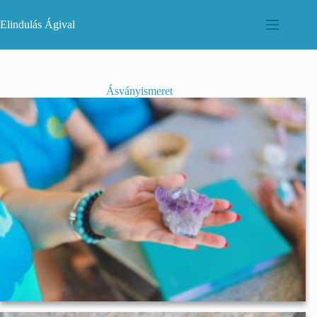
Skip
to
Elindulás Ágival
content
Ásványismeret