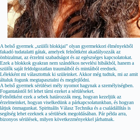
A belső gyermek „szülői blokkjai” olyan gyermekkori élményekből
fakadó tudatalatti gátak, amelyek felnőttként akadályozzák az
önbizalmat, az érzelmi szabadságot és az egészséges kapcsolatokat.
Ezek a blokkok gyakran nem szándékos nevelési hibákból, hanem a
szülők saját feldolgozatlan traumáiból és mintáiból erednek.
Lélekként mi választottuk ki szüleinket. Akkor még tudtuk, mi az amit
általuk fogunk megtapasztalni és megfejlődni.
A belső gyermek sérülései mély nyomot hagynak a személyiségben.
Fogantatástól fel lehet tárni ezeket a sérüléseket.
Felnőttként ezek a sebek határozzák meg, hogyan kezeljük az
érzelmeinket, hogyan viselkedünk a párkapcsolatunkban, és hogyan
látjuk önmagunkat. Spirituális Válasz Technika és a családállítás is
segítség lehet ezeknek a sérülések megoldásában. Pár példa arra,
bizonyos sérülések, milyen következményekkel járhatnak.