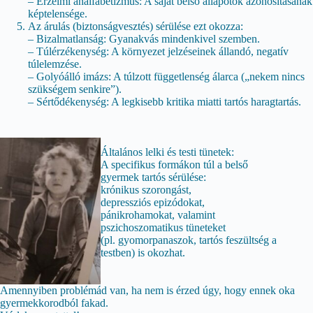
– Érzelmi analfabetizmus: A saját belső állapotok azonosításának
képtelensége.
Az árulás (biztonságvesztés) sérülése ezt okozza:
– Bizalmatlanság: Gyanakvás mindenkivel szemben.
– Túlérzékenység: A környezet jelzéseinek állandó, negatív
túlelemzése.
– Golyóálló imázs: A túlzott függetlenség álarca („nekem nincs
szükségem senkire”).
– Sértődékenység: A legkisebb kritika miatti tartós haragtartás.
Általános lelki és testi tünetek:
A specifikus formákon túl a belső
gyermek tartós sérülése:
krónikus szorongást,
depressziós epizódokat,
pánikrohamokat, valamint
pszichoszomatikus tüneteket
(pl. gyomorpanaszok, tartós feszültség a
testben) is okozhat.
Amennyiben problémád van, ha nem is érzed úgy, hogy ennek oka
gyermekkorodból fakad.