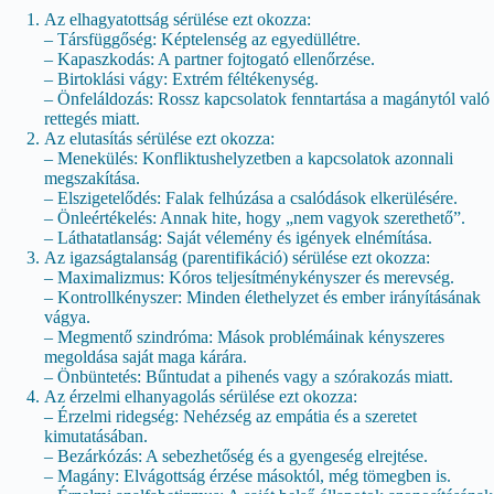
Az elhagyatottság sérülése ezt okozza:
– Társfüggőség: Képtelenség az egyedüllétre.
– Kapaszkodás: A partner fojtogató ellenőrzése.
– Birtoklási vágy: Extrém féltékenység.
– Önfeláldozás: Rossz kapcsolatok fenntartása a magánytól való
rettegés miatt.
Az elutasítás sérülése ezt okozza:
– Menekülés: Konfliktushelyzetben a kapcsolatok azonnali
megszakítása.
– Elszigetelődés: Falak felhúzása a csalódások elkerülésére.
– Önleértékelés: Annak hite, hogy „nem vagyok szerethető”.
– Láthatatlanság: Saját vélemény és igények elnémítása.
Az igazságtalanság (parentifikáció) sérülése ezt okozza:
– Maximalizmus: Kóros teljesítménykényszer és merevség.
– Kontrollkényszer: Minden élethelyzet és ember irányításának
vágya.
– Megmentő szindróma: Mások problémáinak kényszeres
megoldása saját maga kárára.
– Önbüntetés: Bűntudat a pihenés vagy a szórakozás miatt.
Az érzelmi elhanyagolás sérülése ezt okozza:
– Érzelmi ridegség: Nehézség az empátia és a szeretet
kimutatásában.
– Bezárkózás: A sebezhetőség és a gyengeség elrejtése.
– Magány: Elvágottság érzése másoktól, még tömegben is.