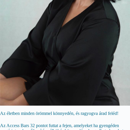
Az életben minden örömmel könnyedén, és ragyogva árad feléd!
Az Access Bars 32 pontot futtat a fejen, amelyeket ha gyengéden