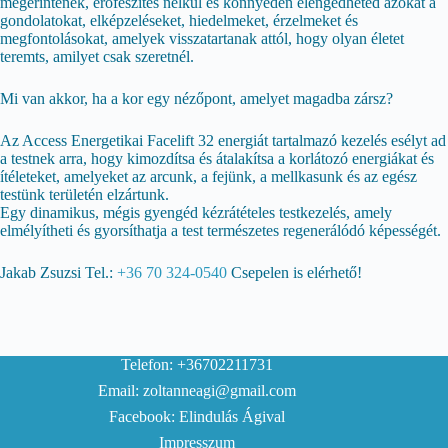
megérintenek, erőfeszítés nélkül és könnyedén elengedheted azokat a
gondolatokat, elképzeléseket, hiedelmeket, érzelmeket és
megfontolásokat, amelyek visszatartanak attól, hogy olyan életet
teremts, amilyet csak szeretnél.
Mi van akkor, ha a kor egy nézőpont, amelyet magadba zársz?
Az Access Energetikai Facelift 32 energiát tartalmazó kezelés esélyt ad
a testnek arra, hogy kimozdítsa és átalakítsa a korlátozó energiákat és
ítéleteket, amelyeket az arcunk, a fejünk, a mellkasunk és az egész
testünk területén elzártunk.
Egy dinamikus, mégis gyengéd kézrátételes testkezelés, amely
elmélyítheti és gyorsíthatja a test természetes regenerálódó képességét.
Jakab Zsuzsi Tel.:
+36 70 324-0540
Csepelen is elérhető!
Telefon:
+36702211731
Email:
zoltanneagi@gmail.com
Facebook:
Elindulás Ágival
Impresszum