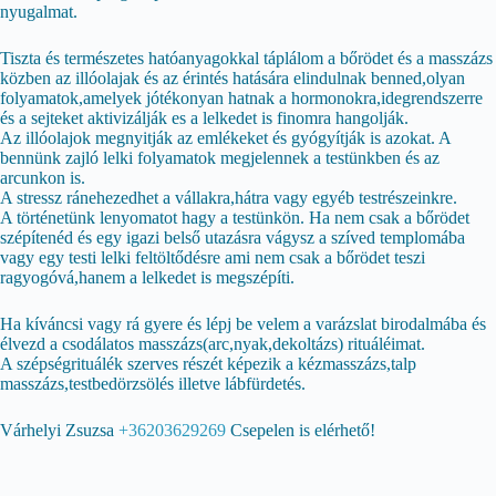
nyugalmat.
Tiszta és természetes hatóanyagokkal táplálom a bőrödet és a masszázs
közben az illóolajak és az érintés hatására elindulnak benned,olyan
folyamatok,amelyek jótékonyan hatnak a hormonokra,idegrendszerre
és a sejteket aktivizálják es a lelkedet is finomra hangolják.
Az illóolajok megnyitják az emlékeket és gyógyítják is azokat. A
bennünk zajló lelki folyamatok megjelennek a testünkben és az
arcunkon is.
A stressz ránehezedhet a vállakra,hátra vagy egyéb testrészeinkre.
A történetünk lenyomatot hagy a testünkön. Ha nem csak a bőrödet
szépítenéd és egy igazi belső utazásra vágysz a szíved templomába
vagy egy testi lelki feltöltődésre ami nem csak a bőrödet teszi
ragyogóvá,hanem a lelkedet is megszépíti.
Ha kíváncsi vagy rá gyere és lépj be velem a varázslat birodalmába és
élvezd a csodálatos masszázs(arc,nyak,dekoltázs) rituáléimat.
A szépségrituálék szerves részét képezik a kézmasszázs,talp
masszázs,testbedörzsölés illetve lábfürdetés.
Várhelyi Zsuzsa
+36203629269
Csepelen is elérhető!