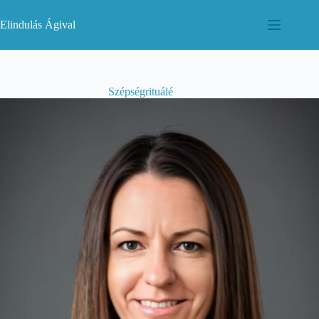
Skip
to
Elindulás Ágival
content
Szépségrituálé