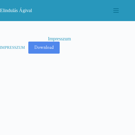
Skip
to
Elindulás Ágival
content
Impresszum
Download
IMPRESSZUM